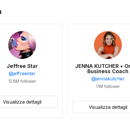
a
Jeffree Star
JENNA KUTCHER • On
Business Coach
@
jeffreestar
@
jennakutcher
12.8M
follower
1.1M
follower
Visualizza dettagli
Visualizza dettagli