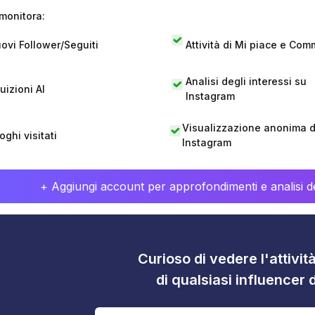
monitora:
ovi Follower/Seguiti
Attività di Mi piace e Com
Analisi degli interessi su
tuizioni AI
Instagram
Visualizzazione anonima di
oghi visitati
Instagram
+ Aggiungi account per approfondimenti e analisi de
Curioso di vedere l'attivi
di qualsiasi influencer 