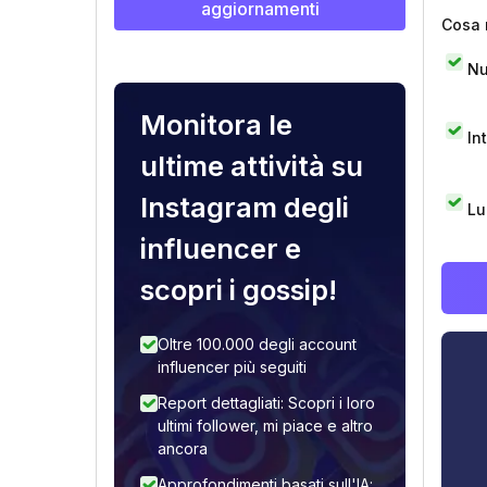
aggiornamenti
Cosa 
Nu
Monitora le
In
ultime attività su
Instagram degli
Lu
influencer e
scopri i gossip!
Oltre 100.000 degli account
influencer più seguiti
Report dettagliati: Scopri i loro
ultimi follower, mi piace e altro
ancora
Approfondimenti basati sull'IA: