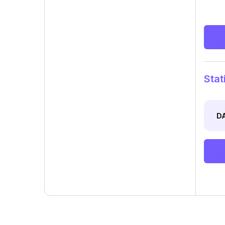
Stat
D