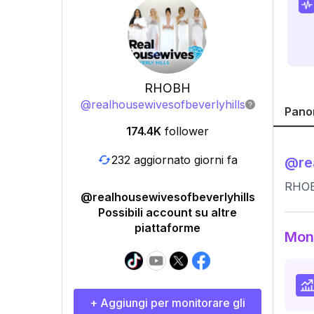
RHOBH
@
realhousewivesofbeverlyhills
Pano
174.4K
follower
232 aggiornato giorni fa
@
re
RHOBH
@realhousewivesofbeverlyhills
Possibili account su altre
piattaforme
Moni
+ Aggiungi per monitorare gli