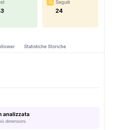
st
Seguiti
43
24
ollower
Statistiche Storiche
m analizzata
iù dimensioni.