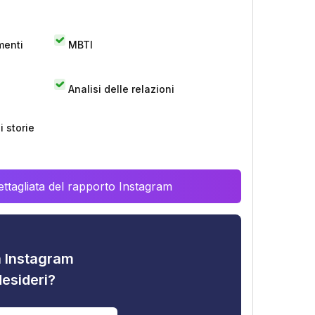
menti
MBTI
Analisi delle relazioni
 storie
ttagliata del rapporto Instagram
tà Instagram
desideri?