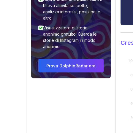
Rileva attività sospette,
analizza interessi, posizioni e
altro
Visualizzatore di storie
anonimo gratuito: Guarda le
storie di Instagram in modo
Cres
anonimo
Prova DolphinRadar ora