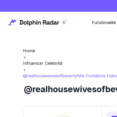
Funzionalità
Home
Influencer Celebrità
@realhousewivesofbeverlyhills Contatore follow
@realhousewivesofbever