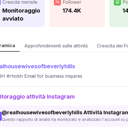
Crescita mensile
Follower
Po
Monitoraggio
174.4K
1
avviato
ramica
Approfondimenti sulle attività
Crescita dei F
alhousewivesofbeverlyhills
 #rhobh Email for business inquires
toraggio attività Instagram
@
realhousewivesofbeverlyhills
Attività Instagra
Questo rapporto di analisi ha monitorato e analizzato l'account su p