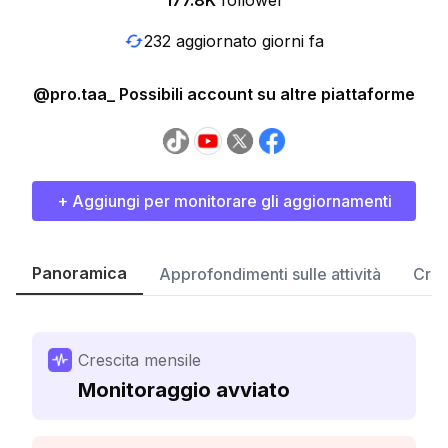
177.8K
follower
232 aggiornato giorni fa
@pro.taa_ Possibili account su altre piattaforme
+ Aggiungi per monitorare gli aggiornamenti
Panoramica
Approfondimenti sulle attività
Cres
Crescita mensile
Monitoraggio avviato