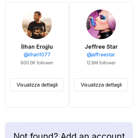
İlhan Eroğlu
Jeffree Star
@
ilhan1077
@
jeffreestar
800.0K
follower
12.8M
follower
Visualizza dettagli
Visualizza dettagli
Not found? Add an account