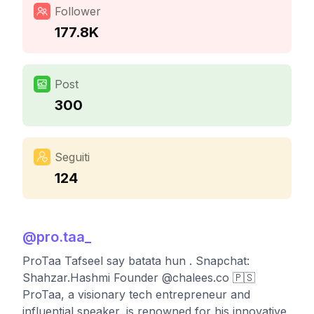
Follower
177.8K
Post
300
Seguiti
124
@
pro.taa_
ProTaa Tafseel say batata hun . Snapchat:
Shahzar.Hashmi Founder @chalees.co 🇵🇸
ProTaa, a visionary tech entrepreneur and
influential speaker, is renowned for his innovative