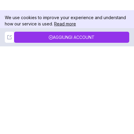
We use cookies to improve your experience and understand
how our service is used.
Read more
Not Now
Accept
AGGIUNGI ACCOUNT
DolphinRadar
Il tuo tracker di attività Instagram definitivo
Seguici
PRODOTTO
RISORSE