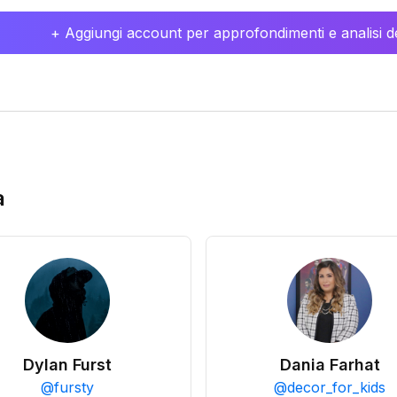
+ Aggiungi account per approfondimenti e analisi de
a
Dylan Furst
Dania Farhat
@
fursty
@
decor_for_kids