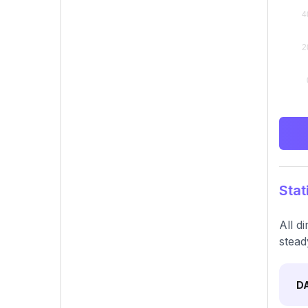
Stat
All d
stead
D