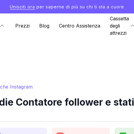
Unisciti ora
per saperne di più su chi ti sta a cuore
Cassetta
Prezzi
Blog
Centro Assistenza
degli
attrezzi
tiche Instagram
ie Contatore follower e stat