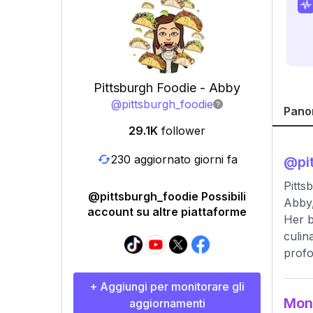
Pittsburgh Foodie - Abby
@
pittsburgh_foodie
Pano
29.1K
follower
230 aggiornato giorni fa
@
pi
Pitts
@pittsburgh_foodie Possibili
Abby,
account su altre piattaforme
Her b
culin
profo
+ Aggiungi per monitorare gli
Moni
aggiornamenti