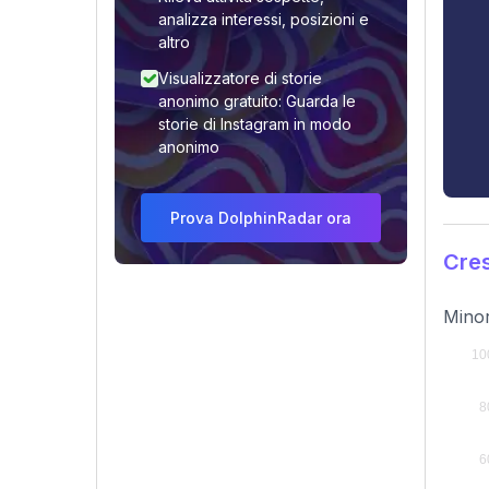
analizza interessi, posizioni e
altro
Visualizzatore di storie
anonimo gratuito: Guarda le
storie di Instagram in modo
anonimo
Prova DolphinRadar ora
Cres
Minor