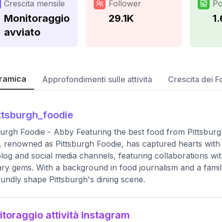
Crescita mensile
Follower
Po
Monitoraggio
29.1K
1
avviato
ramica
Approfondimenti sulle attività
Crescita dei F
ttsburgh_foodie
burgh Foodie - Abby Featuring the best food from Pittsbu
 renowned as Pittsburgh Foodie, has captured hearts with 
log and social media channels, featuring collaborations with
ary gems. With a background in food journalism and a famil
undly shape Pittsburgh's dining scene.
toraggio attività Instagram