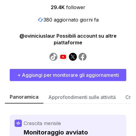
29.4K
follower
380 aggiornato giorni fa
@oviniciuslaur Possibili account su altre
piattaforme
+ Aggiungi per monitorare gli aggiornamenti
Panoramica
Approfondimenti sulle attività
Cres
Crescita mensile
Monitoraggio avviato