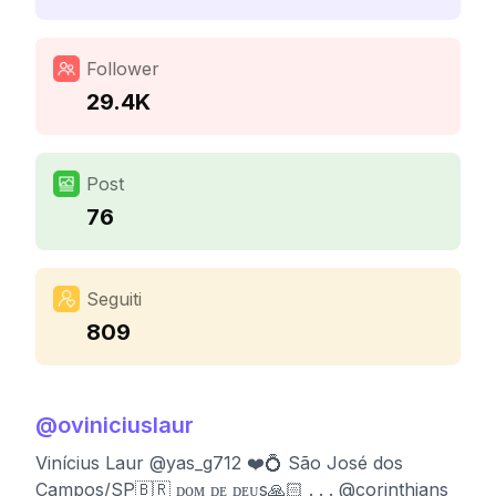
Follower
29.4K
Post
76
Seguiti
809
@
oviniciuslaur
Vinícius Laur @yas_g712 ❤️💍 São José dos
Campos/SP🇧🇷 ᴅᴏᴍ ᴅᴇ ᴅᴇᴜs🙏🏻 . . . @corinthians