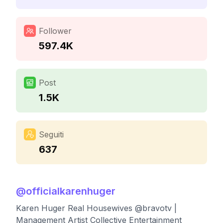
Follower
597.4K
Post
1.5K
Seguiti
637
@
officialkarenhuger
Karen Huger Real Housewives @bravotv |
Management Artist Collective Entertainment