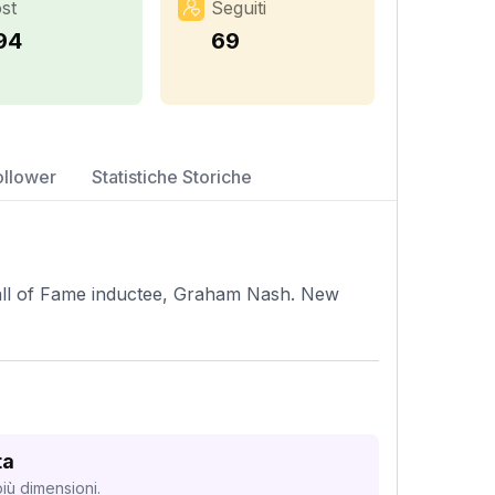
st
Seguiti
94
69
ollower
Statistiche Storiche
all of Fame inductee, Graham Nash. New
ta
iù dimensioni.