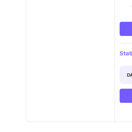
Stat
D