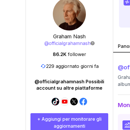
Graham Nash
@
officialgrahamnash
Pano
86.2K
follower
229 aggiornato giorni fa
@
of
Graha
@officialgrahamnash Possibili
album
account su altre piattaforme
Moni
+ Aggiungi per monitorare gli
aggiornamenti