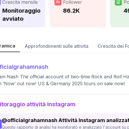
Crescita mensile
Follower
Po
Monitoraggio
86.2K
4
avviato
ramica
Approfondimenti sulle attività
Crescita dei F
ficialgrahamnash
m Nash The official account of two-time Rock and Roll H
 ‘Now’ out now! US & Germany 2025 tours on sale now!
toraggio attività Instagram
@
officialgrahamnash
Attività Instagram analizza
Questo rapporto di analisi ha monitorato e analizzato l'account su p