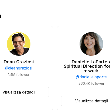
a
Dean Graziosi
Danielle LaPorte 
Spiritual Direction for
@
deangraziosi
+ work
1.4M
follower
@
daniellelaporte
260.4K
follower
Visualizza dettagli
Visualizza dettagli