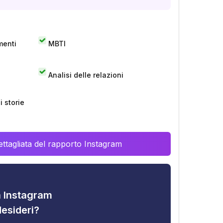
menti
MBTI
Analisi delle relazioni
 storie
ttagliata del rapporto Instagram
tà Instagram
desideri?