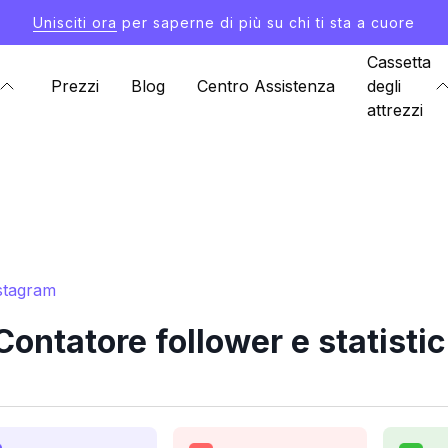
Unisciti ora
per saperne di più su chi ti sta a cuore
Cassetta
Prezzi
Blog
Centro Assistenza
degli
attrezzi
stagram
ntatore follower e statisti