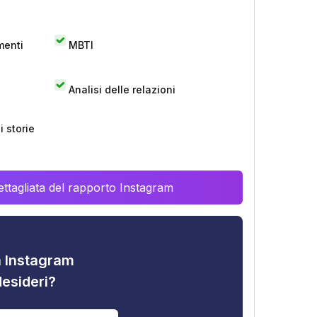
menti
MBTI
Analisi delle relazioni
 storie
ttagliata del rapporto Instagram
tà Instagram
desideri?