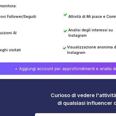
monitora:
ovi Follower/Seguiti
Attività di Mi piace e Com
Analisi degli interessi su
tuizioni AI
Instagram
Visualizzazione anonima di
oghi visitati
Instagram
+ Aggiungi account per approfondimenti e analisi de
Curioso di vedere l'attivi
di qualsiasi influencer 