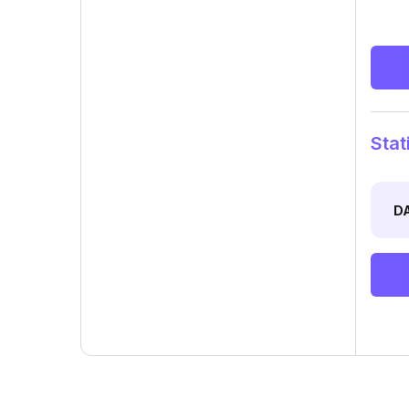
Stat
D