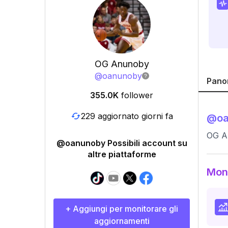
OG Anunoby
@
oanunoby
Pano
355.0K
follower
229 aggiornato giorni fa
@
o
OG A
@oanunoby Possibili account su
altre piattaforme
Moni
+ Aggiungi per monitorare gli
aggiornamenti