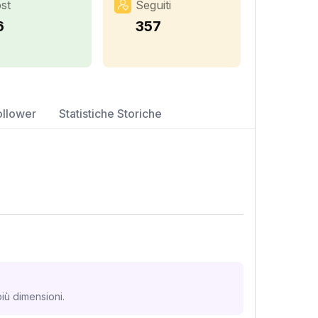
st
Seguiti
6
357
ollower
Statistiche Storiche
iù dimensioni.