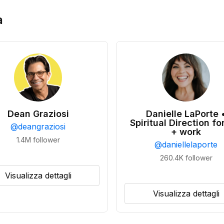
a
Dean Graziosi
Danielle LaPorte 
Spiritual Direction for
@
deangraziosi
+ work
1.4M
follower
@
daniellelaporte
260.4K
follower
Visualizza dettagli
Visualizza dettagli