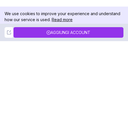
We use cookies to improve your experience and understand
how our service is used.
Read more
Not Now
Accept
AGGIUNGI ACCOUNT
DolphinRadar
Il tuo tracker di attività Instagram definitivo
Seguici
PRODOTTO
RISORSE