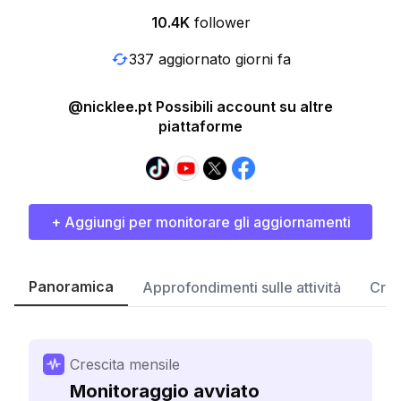
10.4K
follower
337 aggiornato giorni fa
@nicklee.pt Possibili account su altre
piattaforme
+ Aggiungi per monitorare gli aggiornamenti
Panoramica
Approfondimenti sulle attività
Cres
Crescita mensile
Monitoraggio avviato