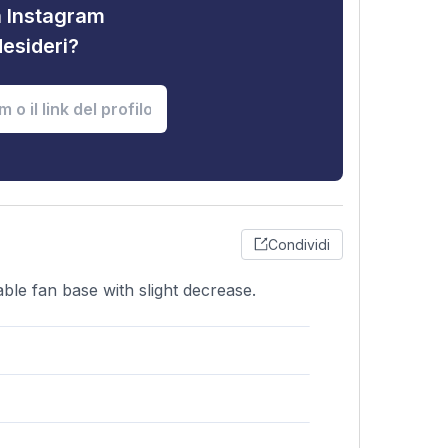
tà Instagram
desideri?
Condividi
ble fan base with slight decrease.