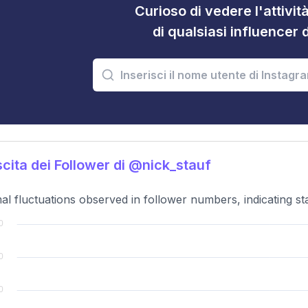
Curioso di vedere l'attivi
di qualsiasi influencer 
cita dei Follower di @nick_stauf
al fluctuations observed in follower numbers, indicating sta