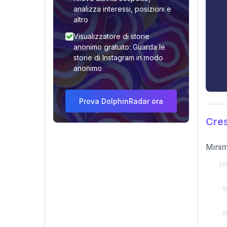
analizza interessi, posizioni e
altro
Visualizzatore di storie
anonimo gratuito: Guarda le
storie di Instagram in modo
anonimo
Prova DolphinRadar ora
Cres
Minim