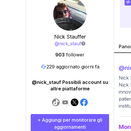
Nick Stauffer
@
nick_stauf
Pano
903
follower
229 aggiornato giorni fa
@
ni
Nick 
@nick_stauf Possibili account su
Nick 
altre piattaforme
innov
patie
insti
+ Aggiungi per monitorare gli
Moni
aggiornamenti