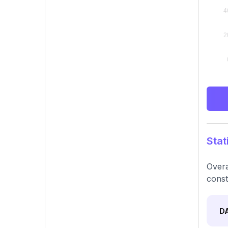
Stat
Overa
const
D