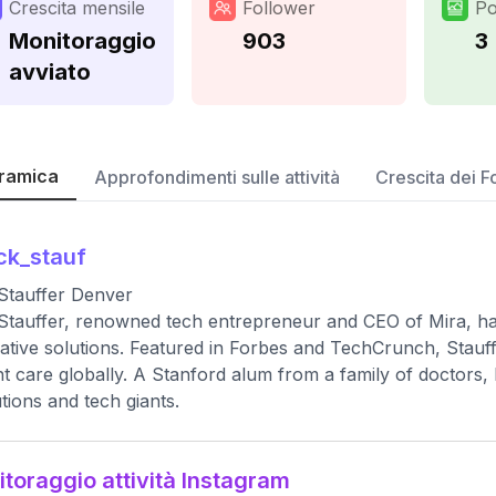
Crescita mensile
Follower
Po
Monitoraggio
903
3
avviato
ramica
Approfondimenti sulle attività
Crescita dei F
ck_stauf
Stauffer Denver
Stauffer, renowned tech entrepreneur and CEO of Mira, has 
ative solutions. Featured in Forbes and TechCrunch, Stauff
nt care globally. A Stanford alum from a family of doctors,
tutions and tech giants.
toraggio attività Instagram