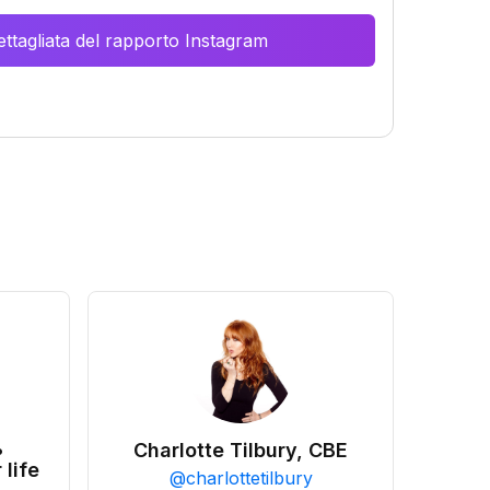
ttagliata del rapporto Instagram
•
Charlotte Tilbury, CBE
 life
@
charlottetilbury