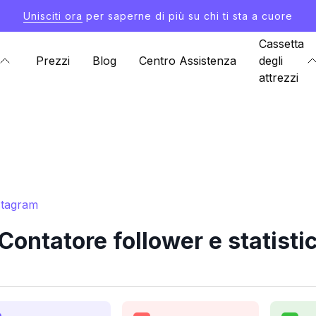
Unisciti ora
per saperne di più su chi ti sta a cuore
Cassetta
Prezzi
Blog
Centro Assistenza
degli
attrezzi
nstagram
ontatore follower e statist