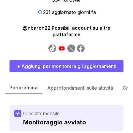
334
follower
231 aggiornato giorni fa
@nbaron22 Possibili account su altre
piattaforme
+ Aggiungi per monitorare gli aggiornamenti
Panoramica
Approfondimenti sulle attività
Cres
Crescita mensile
Monitoraggio avviato