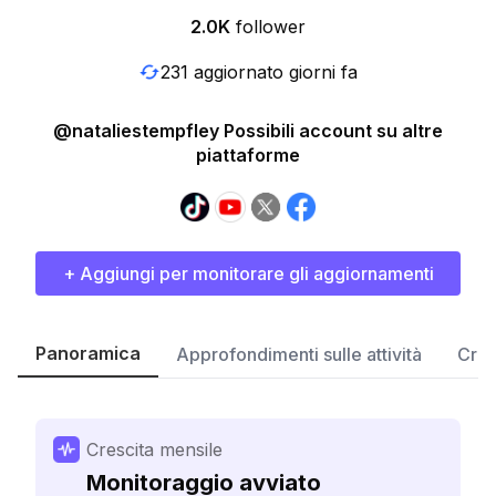
2.0K
follower
231 aggiornato giorni fa
@nataliestempfley Possibili account su altre
piattaforme
+ Aggiungi per monitorare gli aggiornamenti
Panoramica
Approfondimenti sulle attività
Cres
Crescita mensile
Monitoraggio avviato