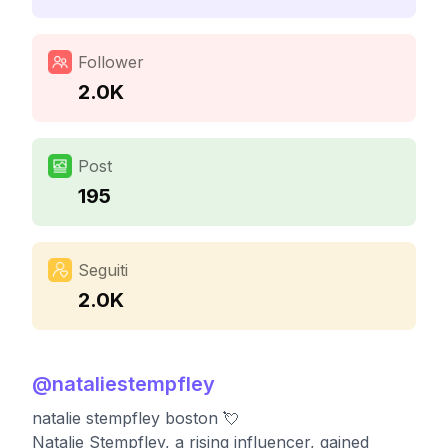
Follower
2.0K
Post
195
Seguiti
2.0K
@
nataliestempfley
natalie stempfley boston 💘
Natalie Stempfley, a rising influencer, gained