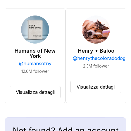
Humans of New
Henry + Baloo
York
@
henrythecoloradodog
@
humansofny
2.3M
follower
12.6M
follower
Visualizza dettagli
Visualizza dettagli
Not found? Add an account