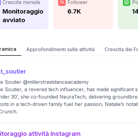
Crescita mensile
Follower
Po
Monitoraggio
6.7K
1
avviato
ramica
Approfondimenti sulle attività
Crescita dei F
t_soutier
ie Soutier @millerstreetdanceacademy
ie Soutier, a revered tech influencer, has made significant 
nder 30’, she co-founded NeuraTech, delivering groundbreak
oots in a tech-driven family fuel her passion. Natalie’s not
Crunch.
toraggio attività Instagram