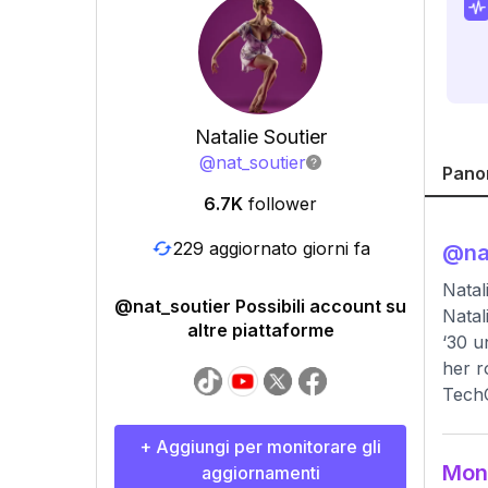
Natalie Soutier
@
nat_soutier
Pano
6.7K
follower
229 aggiornato giorni fa
@
na
Natal
@nat_soutier Possibili account su
Natal
altre piattaforme
‘30 u
her r
Tech
+ Aggiungi per monitorare gli
Moni
aggiornamenti