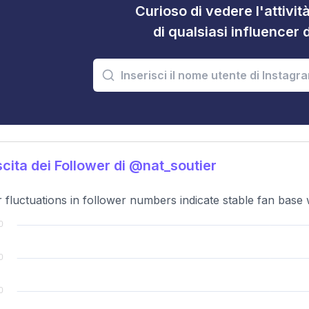
Curioso di vedere l'attivi
di qualsiasi influencer 
cita dei Follower di @nat_soutier
 fluctuations in follower numbers indicate stable fan base w