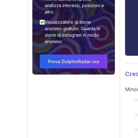
analizza interessi, posizioni e
altro
Visualizzatore di storie
anonimo gratuito: Guarda le
storie di Instagram in modo
anonimo
Prova DolphinRadar ora
Cres
Minor