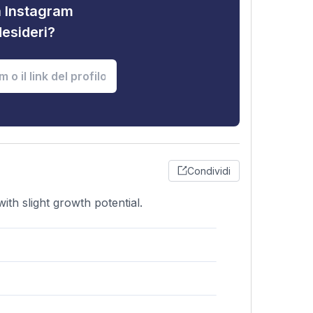
tà Instagram
desideri?
Condividi
ith slight growth potential.