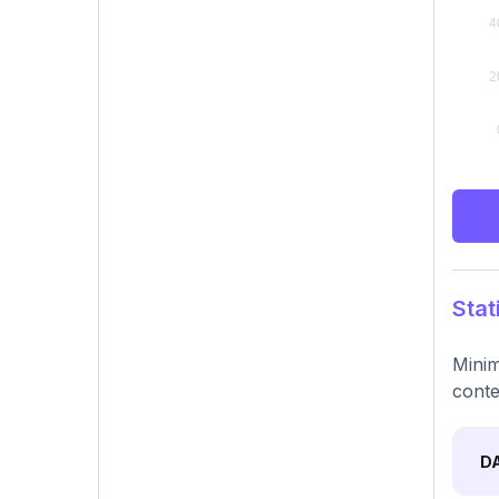
Stat
Minim
conte
D