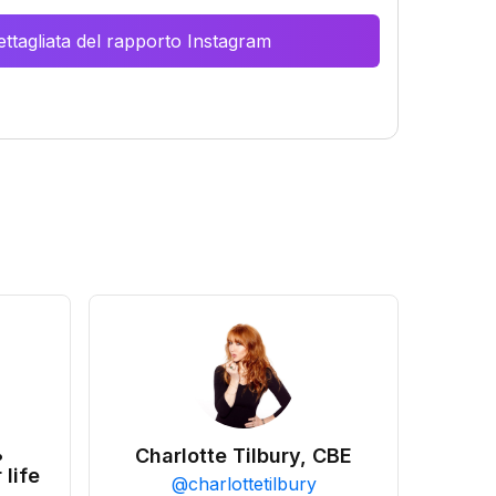
ttagliata del rapporto Instagram
•
Charlotte Tilbury, CBE
 life
@
charlottetilbury