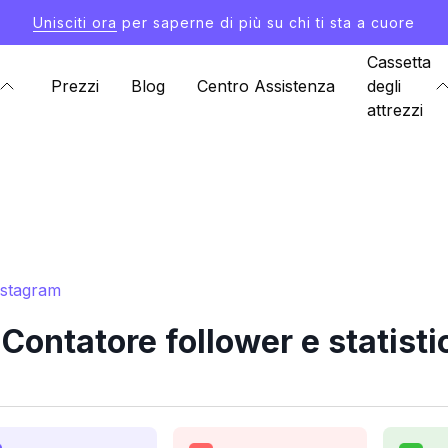
Unisciti ora
per saperne di più su chi ti sta a cuore
Cassetta
Prezzi
Blog
Centro Assistenza
degli
attrezzi
nstagram
Contatore follower e statist