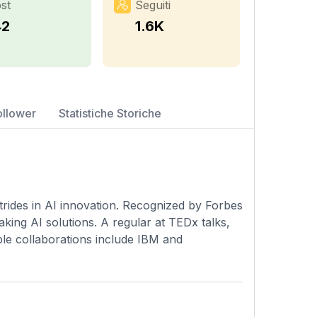
st
Seguiti
42
1.6K
ollower
Statistiche Storiche
strides in AI innovation. Recognized by Forbes
ing AI solutions. A regular at TEDx talks,
able collaborations include IBM and