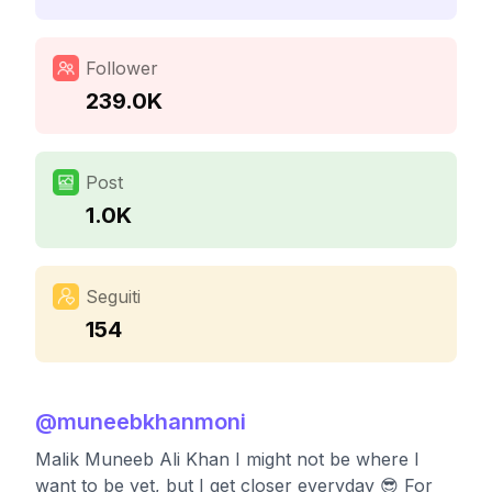
Follower
239.0K
Post
1.0K
Seguiti
154
@
muneebkhanmoni
Malik Muneeb Ali Khan I might not be where I
want to be yet, but I get closer everyday 😎 For