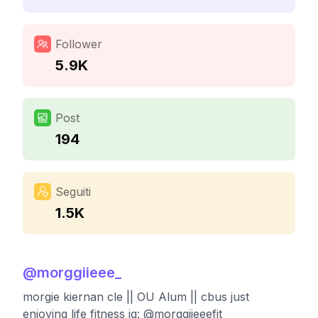
Follower
5.9K
Post
194
Seguiti
1.5K
@
morggiieee_
morgie kiernan cle || OU Alum || cbus just
enjoying life fitness ig: @morggiieeefit