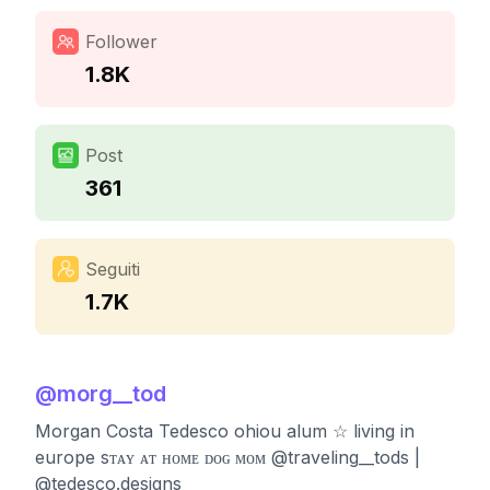
Follower
1.8K
Post
361
Seguiti
1.7K
@
morg__tod
Morgan Costa Tedesco ohiou alum ☆ living in
europe sᴛᴀʏ ᴀᴛ ʜᴏᴍᴇ ᴅᴏɢ ᴍᴏᴍ @traveling__tods |
@tedesco.designs