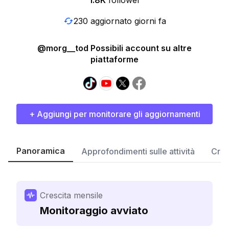
1.8K
follower
230 aggiornato giorni fa
@morg__tod Possibili account su altre
piattaforme
+ Aggiungi per monitorare gli aggiornamenti
Panoramica
Approfondimenti sulle attività
Cres
Crescita mensile
Monitoraggio avviato