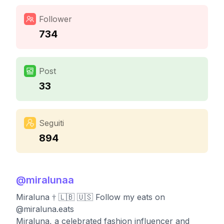
Follower
734
Post
33
Seguiti
894
@
miralunaa
Miraluna † 🇱🇧 🇺🇸 Follow my eats on
@miraluna.eats
Miraluna, a celebrated fashion influencer and