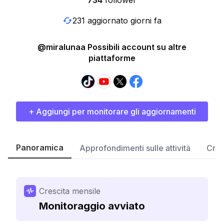
734
follower
231 aggiornato giorni fa
@miralunaa Possibili account su altre
piattaforme
+ Aggiungi per monitorare gli aggiornamenti
Panoramica
Approfondimenti sulle attività
Cres
Crescita mensile
Monitoraggio avviato