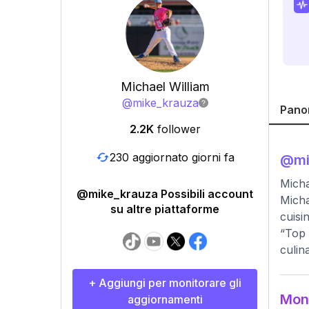
Michael William
@
mike_krauza
Pano
2.2K
follower
230 aggiornato giorni fa
@
m
Micha
@mike_krauza Possibili account
Micha
su altre piattaforme
cuisi
“Top 
culin
+ Aggiungi per monitorare gli
Moni
aggiornamenti