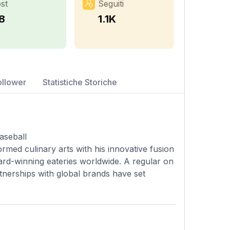
st
Seguiti
18
1.1K
ollower
Statistiche Storiche
aseball
rmed culinary arts with his innovative fusion
ard-winning eateries worldwide. A regular on
rtnerships with global brands have set