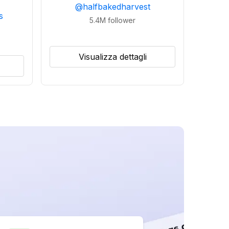
@
halfbakedharvest
s
5.4M
follower
Visualizza dettagli