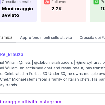
Crescita mensile
Follower
Po
Monitoraggio
2.2K
1
avviato
ramica
Approfondimenti sulle attività
Crescita dei F
ike_krauza
el William @mets | @cleburnerailroaders | @mercyhurst_b
el William, an acclaimed chef and restaurateur, has transfo
ne. Celebrated in Forbes 30 Under 30, he owns multiple aw
Chef,” Michael stems from a family of Italian chefs. His pa
ary trends.
toraggio attività Instagram