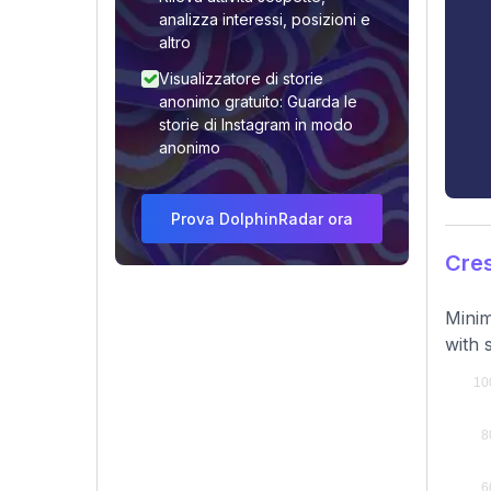
analizza interessi, posizioni e
altro
Visualizzatore di storie
anonimo gratuito: Guarda le
storie di Instagram in modo
anonimo
Prova DolphinRadar ora
Cres
Minim
with 