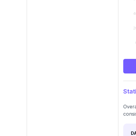
Stat
Overa
consi
D