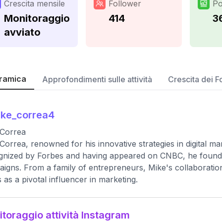
Crescita mensile
Follower
Po
Monitoraggio
414
3
avviato
ramica
Approfondimenti sulle attività
Crescita dei F
ke_correa4
 Correa
Correa, renowned for his innovative strategies in digital m
nized by Forbes and having appeared on CNBC, he founde
igns. From a family of entrepreneurs, Mike's collaborations 
s as a pivotal influencer in marketing.
toraggio attività Instagram