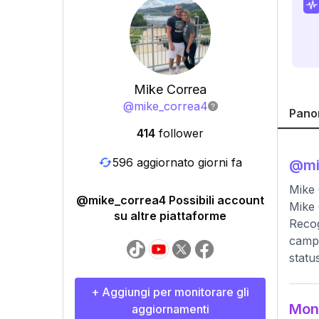
Mike Correa
@
mike_correa4
Pano
414
follower
596 aggiornato giorni fa
@
mi
Mike
@mike_correa4 Possibili account
Mike 
su altre piattaforme
Recog
campa
statu
+ Aggiungi per monitorare gli
Moni
aggiornamenti