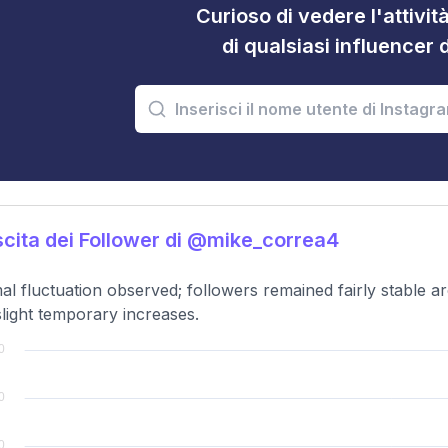
Curioso di vedere l'attivi
di qualsiasi influencer 
cita dei Follower di @mike_correa4
al fluctuation observed; followers remained fairly stable a
slight temporary increases.