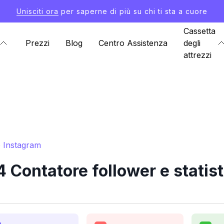
Unisciti ora
per saperne di più su chi ti sta a cuore
Cassetta
Prezzi
Blog
Centro Assistenza
degli
attrezzi
e Instagram
Contatore follower e statis