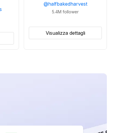
@
halfbakedharvest
s
5.4M
follower
Visualizza dettagli