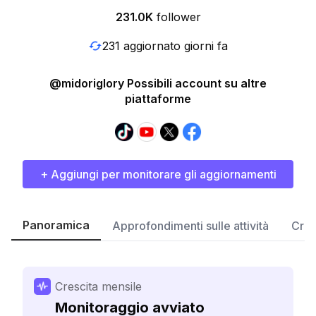
231.0K
follower
231 aggiornato giorni fa
@midoriglory Possibili account su altre
piattaforme
+ Aggiungi per monitorare gli aggiornamenti
Panoramica
Approfondimenti sulle attività
Cres
Crescita mensile
Monitoraggio avviato