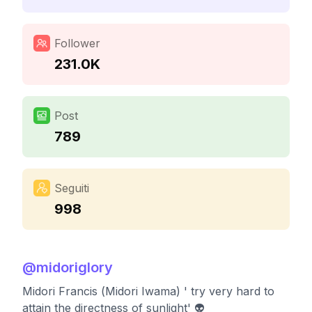
Follower
231.0K
Post
789
Seguiti
998
@
midoriglory
Midori Francis (Midori Iwama) ' try very hard to
attain the directness of sunlight' 👽