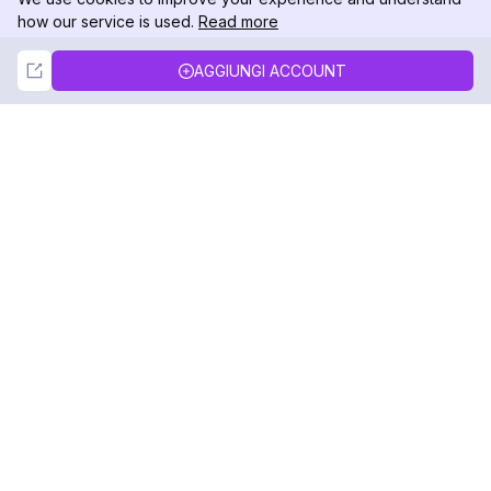
how our service is used.
Read more
Not Now
Accept
AGGIUNGI ACCOUNT
DolphinRadar
Il tuo tracker di attività Instagram definitivo
Seguici
PRODOTTO
RISORSE
Esempio di Analisi
Registro delle Modifiche
Prezzi
Blog