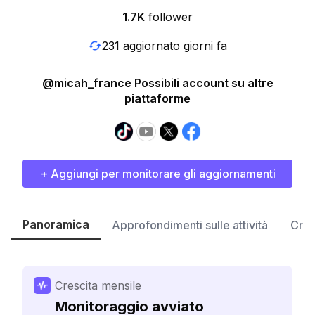
1.7K
follower
231 aggiornato giorni fa
@micah_france Possibili account su altre
piattaforme
+ Aggiungi per monitorare gli aggiornamenti
Panoramica
Approfondimenti sulle attività
Cres
Crescita mensile
Monitoraggio avviato