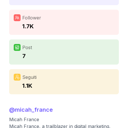
Follower
1.7K
Post
7
Seguiti
1.1K
@
micah_france
Micah France
Micah France, a trailblazer in digital marketing,