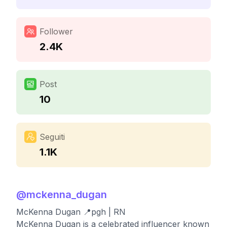
Follower
2.4K
Post
10
Seguiti
1.1K
@
mckenna_dugan
McKenna Dugan 📍pgh | RN
McKenna Dugan is a celebrated influencer known