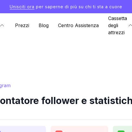
Unisciti ora
per saperne di più su chi ti sta a cuore
Cassetta
Prezzi
Blog
Centro Assistenza
degli
attrezzi
agram
ontatore follower e statistic