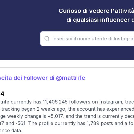
Curioso di vedere l'attivi
di qualsiasi influencer 
cita dei Follower di @mattrife
84
rife currently has 11,406,245 followers on Instagram, tra
 tracking began 2 weeks ago, the account has experienced 
ge weekly change is +5,017, and the trend is currently de
7 and -561. The profile currently has 1,789 posts and a fo
ence data.