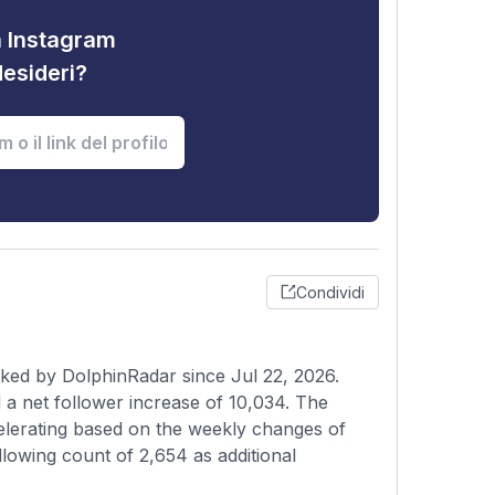
tà Instagram
desideri?
Condividi
cked by DolphinRadar since Jul 22, 2026.
a net follower increase of 10,034. The
celerating based on the weekly changes of
llowing count of 2,654 as additional