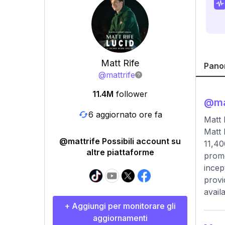
Matt Rife
Pano
@
mattrife
11.4M
follower
@
ma
6 aggiornato ore fa
Matt
Matt 
@mattrife Possibili account su
11,40
altre piattaforme
promo
incep
provi
avail
+ Aggiungi per monitorare gli
aggiornamenti