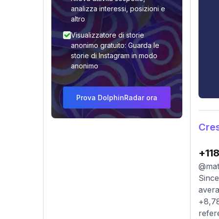
analizza interessi, posizioni e
altro
Visualizzatore di storie
anonimo gratuito: Guarda le
storie di Instagram in modo
anonimo
Prova DolphinRadar ora
Cres
+11
@matt
Since
avera
+8,78
refer