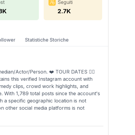
st
Seguiti
.8K
2.7K
ollower
Statistiche Storiche
edian/Actor/Person. ❤️ TOUR DATES 👇🏼
ins this verified Instagram account with
medy clips, crowd work highlights, and
e. With 1,789 total posts since the account's
 a specific geographic location is not
on other social media platforms is not