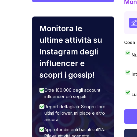
Moni
Monitora le
ultime attività su
Cosa 
Instagram degli
Nu
influencer e
scopri i gossip!
In
Oltre 100.000 degli account
Lu
influencer più seguiti
Report dettagliati: Scopri i loro
ultimi follower, mi piace e altro
ancora
Approfondimenti basati sull'IA:
Rileva attività sospette,