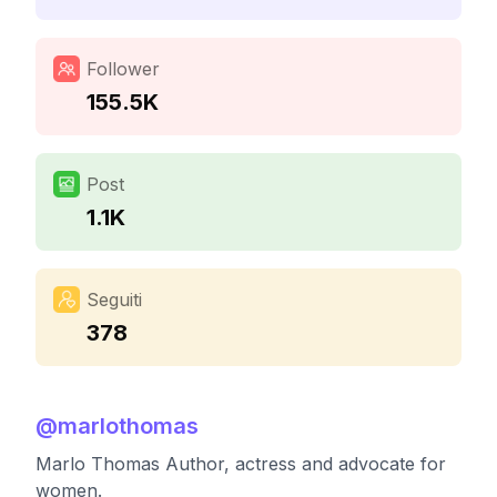
Follower
155.5K
Post
1.1K
Seguiti
378
@
marlothomas
Marlo Thomas Author, actress and advocate for
women.