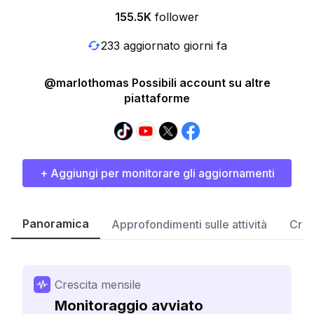
155.5K
follower
233 aggiornato giorni fa
@marlothomas Possibili account su altre
piattaforme
+ Aggiungi per monitorare gli aggiornamenti
Panoramica
Approfondimenti sulle attività
Cres
Crescita mensile
Monitoraggio avviato