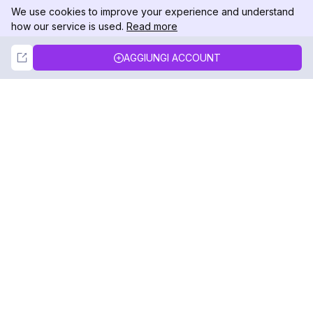
We use cookies to improve your experience and understand
how our service is used.
Read more
Not Now
Accept
AGGIUNGI ACCOUNT
DolphinRadar
Il tuo tracker di attività Instagram definitivo
Seguici
PRODOTTO
RISORSE
Esempio di Analisi
Registro delle Modifiche
Prezzi
Blog