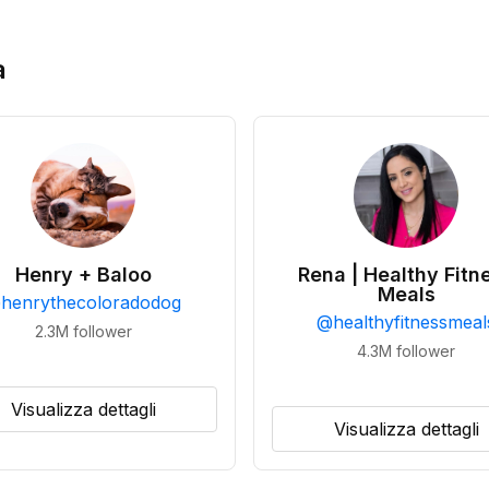
a
Henry + Baloo
Rena | Healthy Fitn
Meals
@
henrythecoloradodog
@
healthyfitnessmeal
2.3M
follower
4.3M
follower
Visualizza dettagli
Visualizza dettagli