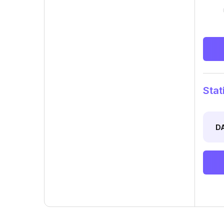
Stat
D