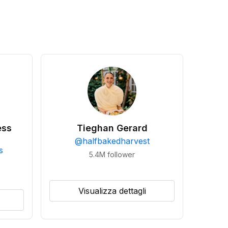
ess
Tieghan Gerard
@
halfbakedharvest
s
5.4M
follower
Visualizza dettagli