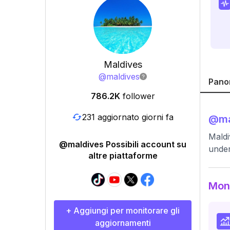
Maldives
@
maldives
Pano
786.2K
follower
231 aggiornato giorni fa
@
ma
Maldi
@maldives Possibili account su
unde
altre piattaforme
Moni
+ Aggiungi per monitorare gli
aggiornamenti