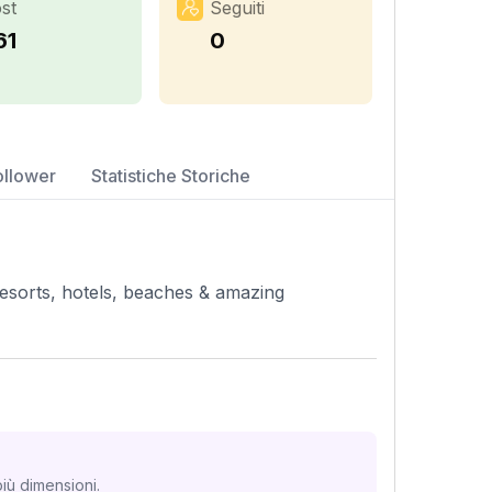
st
Seguiti
61
0
ollower
Statistiche Storiche
 resorts, hotels, beaches & amazing
iù dimensioni.