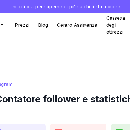
Unisciti ora
per saperne di più su chi ti sta a cuore
Cassetta
Prezzi
Blog
Centro Assistenza
degli
attrezzi
tagram
ntatore follower e statisti