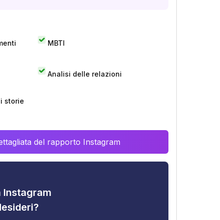
menti
MBTI
Analisi delle relazioni
 storie
ttagliata del rapporto Instagram
tà Instagram
desideri?