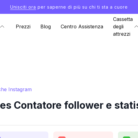
Unisciti ora
per saperne di più su chi ti sta a cuore
Cassetta
Prezzi
Blog
Centro Assistenza
degli
attrezzi
che Instagram
 Contatore follower e stati