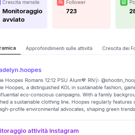
Crescita mensile
Follower
Po
Monitoraggio
723
2
avviato
ramica
Approfondimenti sulle attività
Crescita dei F
adelyn.hoopes
ie Hoopes Romans 12:12 PSU Alum💙 RN🩺 @shootin_hoo
e Hoopes, a distinguished KOL in sustainable fashion, gai
nfluential eco-conscious campaigns. With a family backgrou
hed a sustainable clothing line. Hoopes regularly features
high-profile environmental advocates, shaping green trend
toraggio attività Instagram