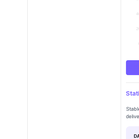
Stat
Stabl
deliv
D