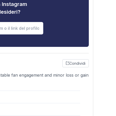
tà Instagram
desideri?
Condividi
 stable fan engagement and minor loss or gain