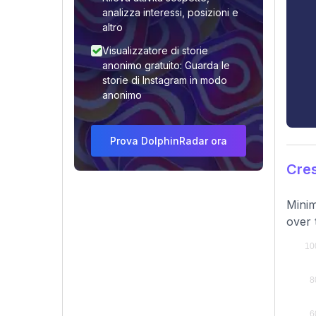
analizza interessi, posizioni e
altro
Visualizzatore di storie
anonimo gratuito: Guarda le
storie di Instagram in modo
anonimo
Prova DolphinRadar ora
Cres
Minim
over 