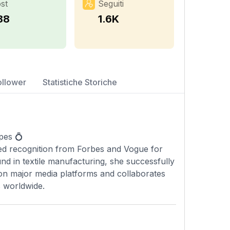
st
Seguiti
88
1.6K
ollower
Statistiche Storiche
pes 💍
ned recognition from Forbes and Vogue for
nd in textile manufacturing, she successfully
 on major media platforms and collaborates
s worldwide.