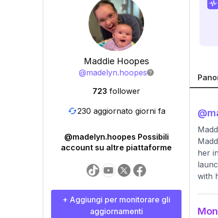
Maddie Hoopes
@
madelyn.hoopes
Pano
723
follower
230 aggiornato giorni fa
@
m
Madd
@madelyn.hoopes Possibili
Maddi
account su altre piattaforme
her i
launc
with 
+ Aggiungi per monitorare gli
Moni
aggiornamenti