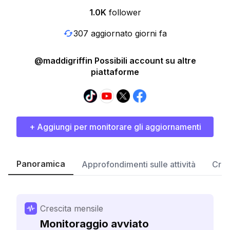
1.0K
follower
307 aggiornato giorni fa
@maddigriffin Possibili account su altre
piattaforme
+ Aggiungi per monitorare gli aggiornamenti
Panoramica
Approfondimenti sulle attività
Cres
Crescita mensile
Monitoraggio avviato