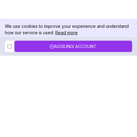
We use cookies to improve your experience and understand
how our service is used.
Read more
Not Now
Accept
AGGIUNGI ACCOUNT
DolphinRadar
Il tuo tracker di attività Instagram definitivo
Seguici