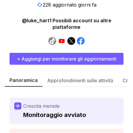
228 aggiornato giorni fa
@luke_hart1 Possibili account su altre
piattaforme
+ Aggiungi per monitorare gli aggiornamenti
Panoramica
Approfondimenti sulle attività
Cres
Crescita mensile
Monitoraggio avviato