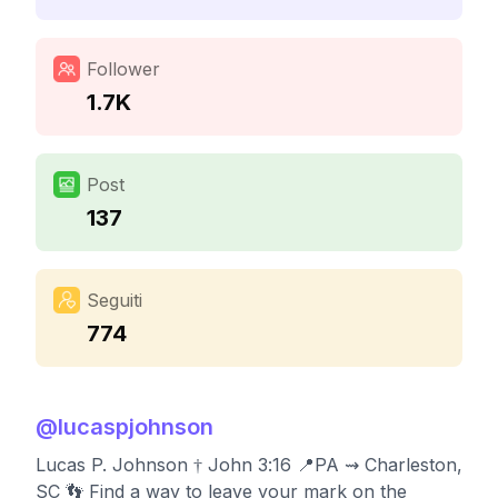
Follower
1.7K
Post
137
Seguiti
774
@
lucaspjohnson
Lucas P. Johnson † John 3:16 📍PA ⇝ Charleston,
SC 👣 Find a way to leave your mark on the