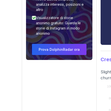
analizza interessi, posizioni e
altro
Visualizzatore di storie
anonimo gratuito: Guarda le
storie di Instagram in modo
anonimo
Prova DolphinRadar ora
Cres
Sligh
churn