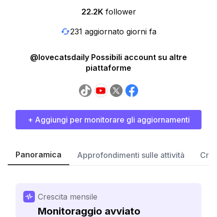
22.2K
follower
231 aggiornato giorni fa
@lovecatsdaily Possibili account su altre
piattaforme
+ Aggiungi per monitorare gli aggiornamenti
Panoramica
Approfondimenti sulle attività
Cres
Crescita mensile
Monitoraggio avviato