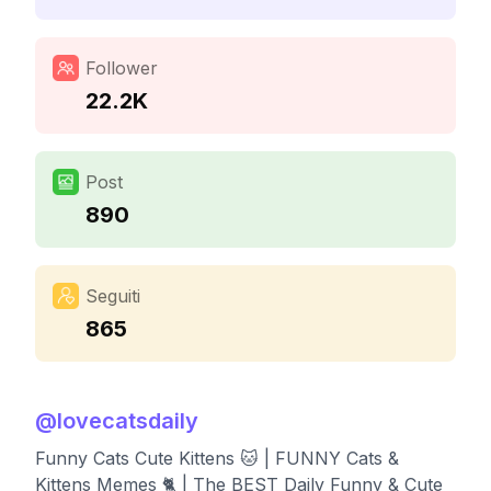
Follower
22.2K
Post
890
Seguiti
865
@
lovecatsdaily
Funny Cats Cute Kittens 🐱 | FUNNY Cats &
Kittens Memes 🐈 | The BEST Daily Funny & Cute