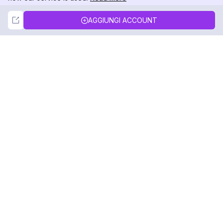
Not Now
Accept
AGGIUNGI ACCOUNT
DolphinRadar
Il tuo tracker di attività Instagram definitivo
Seguici
PRODOTTO
RISORSE
Esempio di Analisi
Registro delle Modifiche
Prezzi
Blog
Contattaci
Chi siamo