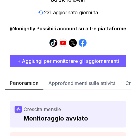
66.3K
follower
231 aggiornato giorni fa
@lonightly Possibili account su altre piattaforme
+ Aggiungi per monitorare gli aggiornamenti
Panoramica
Approfondimenti sulle attività
Cres
Crescita mensile
Monitoraggio avviato