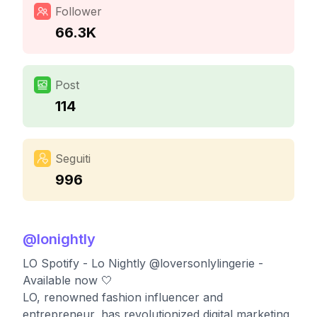
Follower
66.3K
Post
114
Seguiti
996
@
lonightly
LO Spotify - Lo Nightly @loversonlylingerie -
Available now 🤍
LO, renowned fashion influencer and
entrepreneur, has revolutionized digital marketing