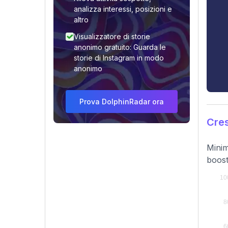
analizza interessi, posizioni e
altro
Visualizzatore di storie
anonimo gratuito: Guarda le
storie di Instagram in modo
anonimo
Prova DolphinRadar ora
Cres
Minim
boost