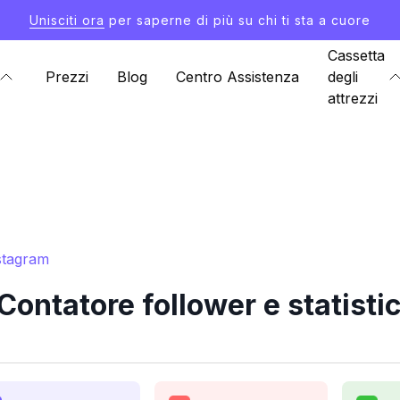
Unisciti ora
per saperne di più su chi ti sta a cuore
Cassetta
Prezzi
Blog
Centro Assistenza
degli
attrezzi
nstagram
ontatore follower e statisti