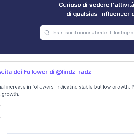
Curioso di vedere l'attivi
di qualsiasi influencer 
cita dei Follower di @lindz_radz
al increase in followers, indicating stable but low growth.
 growth.