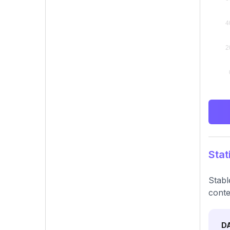
Stat
Stabl
conte
D