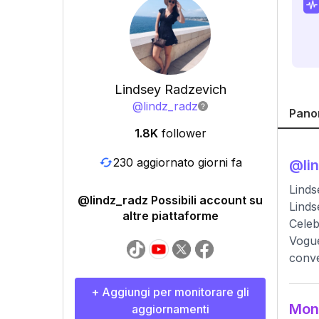
Lindsey Radzevich
@
lindz_radz
Pano
1.8K
follower
230 aggiornato giorni fa
@
li
Lind
@lindz_radz Possibili account su
Linds
altre piattaforme
Celeb
Vogue
conve
+ Aggiungi per monitorare gli
Moni
aggiornamenti