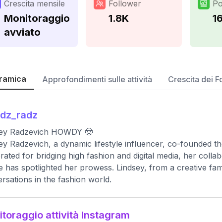
Crescita mensile
Follower
Po
Monitoraggio
1.8K
1
avviato
ramica
Approfondimenti sulle attività
Crescita dei F
ndz_radz
sey Radzevich HOWDY 🤠
ey Radzevich, a dynamic lifestyle influencer, co-founded t
rated for bridging high fashion and digital media, her colla
 has spotlighted her prowess. Lindsey, from a creative fa
rsations in the fashion world.
toraggio attività Instagram