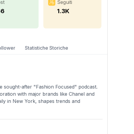
st
Seguiti
66
1.3K
ollower
Statistiche Storiche
he sought-after "Fashion Focused" podcast.
boration with major brands like Chanel and
mily in New York, shapes trends and