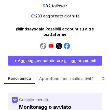
982
follower
233 aggiornato giorni fa
@lindsayscala Possibili account su altre
piattaforme
+ Aggiungi per monitorare gli aggiornamenti
Panoramica
Approfondimenti sulle attività
Cres
Crescita mensile
Monitoraggio avviato