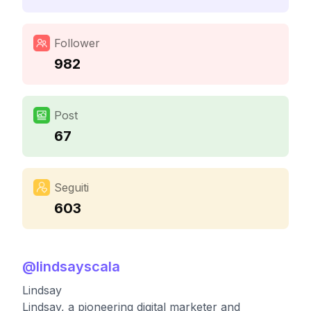
Follower
982
Post
67
Seguiti
603
@
lindsayscala
Lindsay
Lindsay, a pioneering digital marketer and