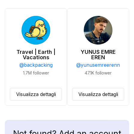
Travel | Earth |
YUNUS EMRE
Vacations
EREN
@
backpacking
@
yunusemreerenn
1.7M
follower
47.1K
follower
Visualizza dettagli
Visualizza dettagli
Not found? Add an account