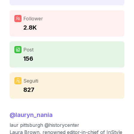
Follower
2.8K
Post
156
Seguiti
827
@
lauryn_nania
laur pittsburgh @historycenter
Laura Brown, renowned editor-in-chief of InStyle