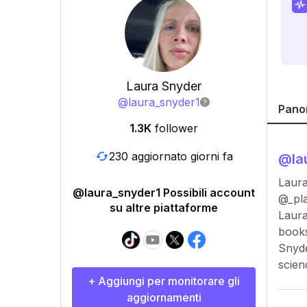
Laura Snyder
@
laura_snyder1
Pano
1.3K
follower
230 aggiornato giorni fa
@
la
Laura
@laura_snyder1 Possibili account
@_pl
su altre piattaforme
Laura
books
Snyde
scien
+ Aggiungi per monitorare gli
aggiornamenti