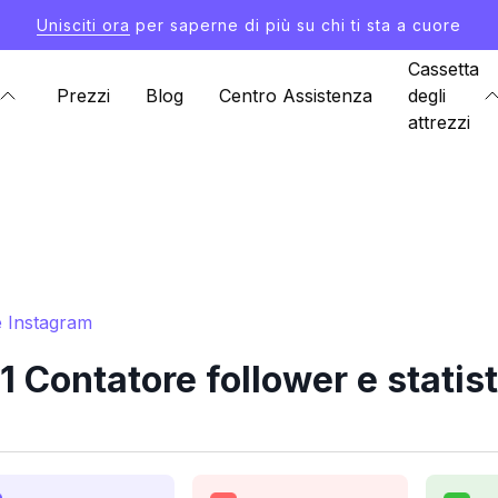
Unisciti ora
per saperne di più su chi ti sta a cuore
Cassetta
Prezzi
Blog
Centro Assistenza
degli
attrezzi
e Instagram
 Contatore follower e statis