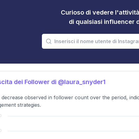
Curioso di vedere l'attivi
di qualsiasi influencer 
cita dei Follower di @laura_snyder1
t decrease observed in follower count over the period, indica
ement strategies.