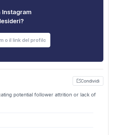
tà Instagram
desideri?
Condividi
ting potential follower attrition or lack of