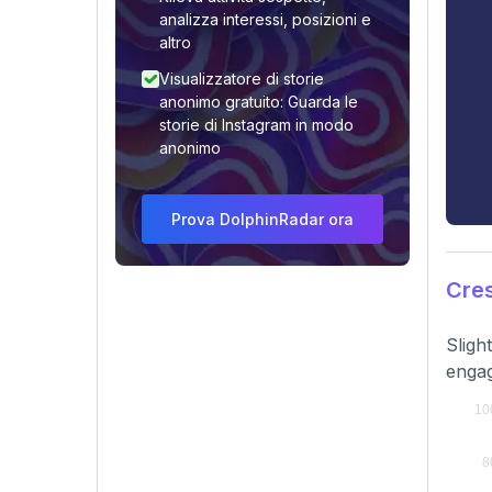
analizza interessi, posizioni e
altro
Visualizzatore di storie
anonimo gratuito: Guarda le
storie di Instagram in modo
anonimo
Prova DolphinRadar ora
Cres
Sligh
engag