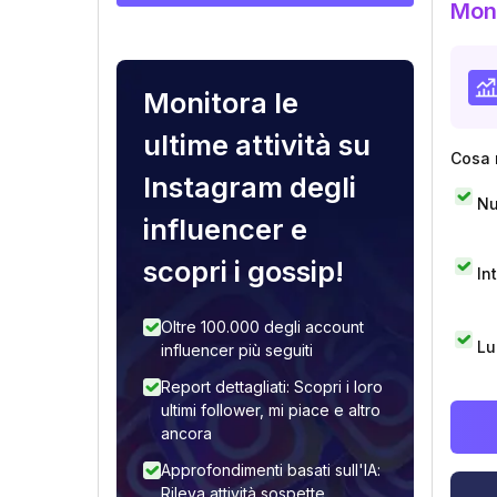
Moni
Monitora le
ultime attività su
Cosa 
Instagram degli
Nu
influencer e
scopri i gossip!
In
Oltre 100.000 degli account
Lu
influencer più seguiti
Report dettagliati: Scopri i loro
ultimi follower, mi piace e altro
ancora
Approfondimenti basati sull'IA:
Rileva attività sospette,