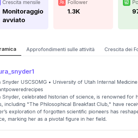
Crescita mensile
Follower
Po
Monitoraggio
1.3K
9
avviato
ramica
Approfondimenti sulle attività
Crescita dei F
ura_snyder1
 Snyder USCSOMG • University of Utah Internal Medicine 
antpoweredrecipes
 Snyder, celebrated historian of science, is renowned for h
, including "The Philosophical Breakfast Club," have receiv
r’s exploration of forgotten scientific pioneers has reshap
ce, marking her as a pivotal figure in her field.