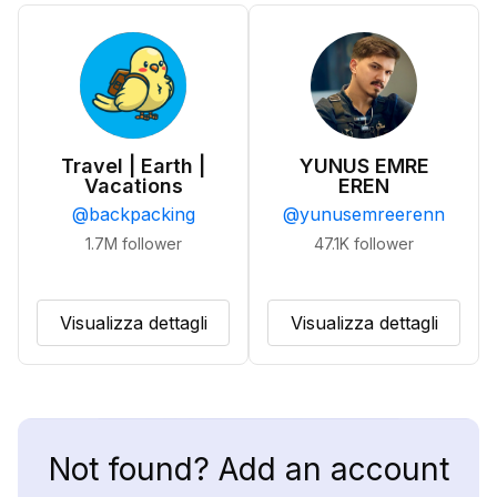
Travel | Earth |
YUNUS EMRE
Vacations
EREN
@
backpacking
@
yunusemreerenn
1.7M
follower
47.1K
follower
Visualizza dettagli
Visualizza dettagli
Not found? Add an account