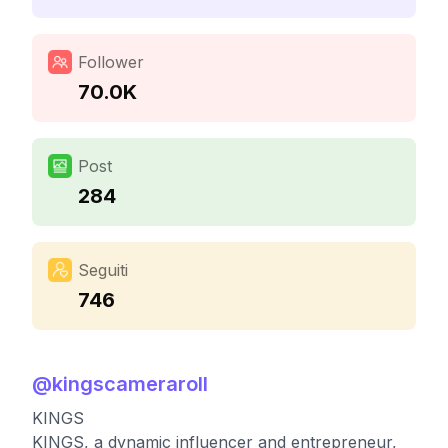
Follower
70.0K
Post
284
Seguiti
746
@
kingscameraroll
KINGS
KINGS, a dynamic influencer and entrepreneur,