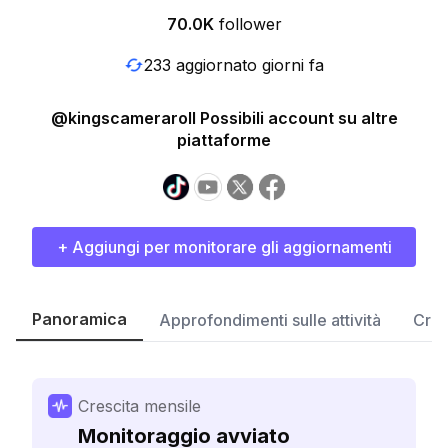
70.0K
follower
233 aggiornato giorni fa
@kingscameraroll Possibili account su altre
piattaforme
+ Aggiungi per monitorare gli aggiornamenti
Panoramica
Approfondimenti sulle attività
Cres
Crescita mensile
Monitoraggio avviato