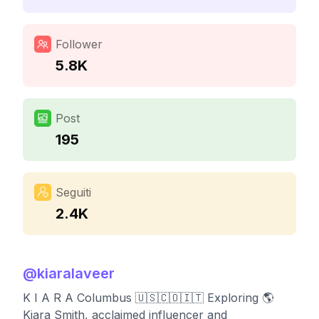
Follower
5.8K
Post
195
Seguiti
2.4K
@
kiaralaveer
K I A R A Columbus 🇺🇸🇨🇴🇮🇹 Exploring 🌎
Kiara Smith, acclaimed influencer and