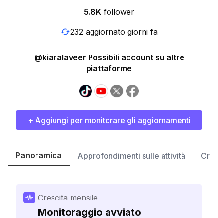
5.8K
follower
232 aggiornato giorni fa
@kiaralaveer Possibili account su altre
piattaforme
+ Aggiungi per monitorare gli aggiornamenti
Panoramica
Approfondimenti sulle attività
Cres
Crescita mensile
Monitoraggio avviato