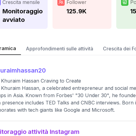
Crescita mensile
Follower
Po
Monitoraggio
125.9K
15
avviato
ramica
Approfondimenti sulle attività
Crescita dei F
huraimhassan20
Khuraim Hassan Craving to Create
Khuraim Hassan, a celebrated entrepreneur and social media
ups in Asia. Known from Forbes' "30 Under 30", he founde
 presence includes TED Talks and CNBC interviews. Born in
borates with tech giants like Google and Microsoft.
toraggio attività Instagram