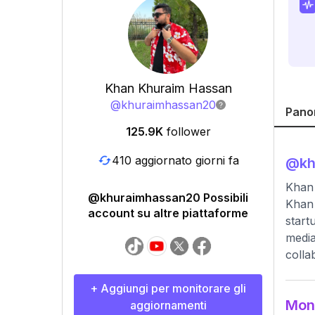
Khan Khuraim Hassan
@
khuraimhassan20
Pano
125.9K
follower
410 aggiornato giorni fa
@
k
Khan 
@khuraimhassan20 Possibili
Khan 
account su altre piattaforme
start
media
colla
+ Aggiungi per monitorare gli
Moni
aggiornamenti