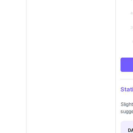
Stat
Sligh
sugge
D