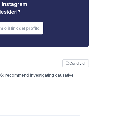
tà Instagram
desideri?
Condividi
6; recommend investigating causative