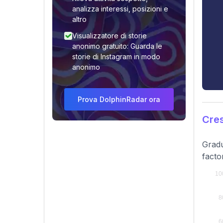
analizza interessi, posizioni e
altro
Visualizzatore di storie
anonimo gratuito: Guarda le
storie di Instagram in modo
anonimo
Prova DolphinRadar ora
Cres
Gradu
facto