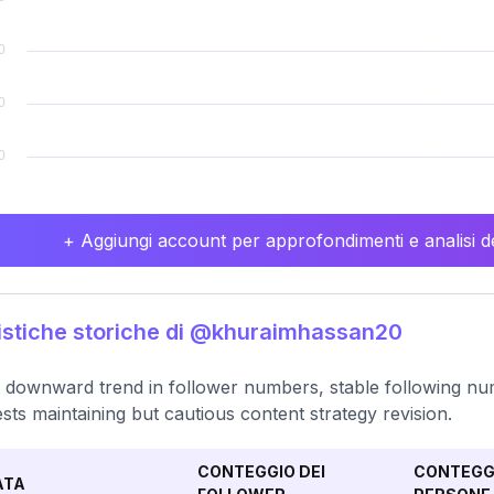
+ Aggiungi account per approfondimenti e analisi de
istiche storiche di @khuraimhassan20
t downward trend in follower numbers, stable following num
sts maintaining but cautious content strategy revision.
CONTEGGIO DEI
CONTEGGI
ATA