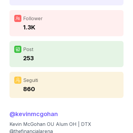
Follower
1.3K
Post
253
Seguiti
860
@
kevinmcgohan
Kevin McGohan OU Alum OH | DTX
@thefinancialarena