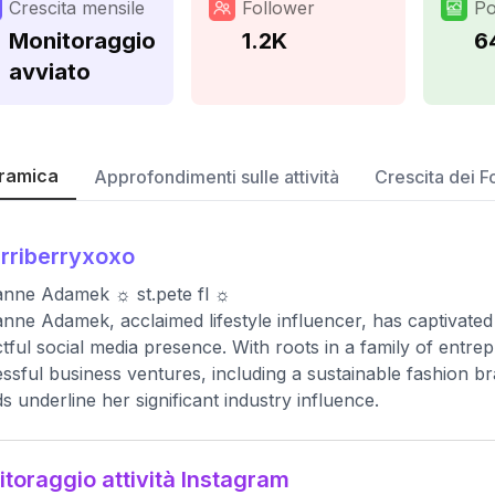
Crescita mensile
Follower
Po
Monitoraggio
1.2K
6
avviato
ramica
Approfondimenti sulle attività
Crescita dei F
rriberryxoxo
anne Adamek ☼ st.pete fl ☼
anne Adamek, acclaimed lifestyle influencer, has captivat
tful social media presence. With roots in a family of entre
ssful business ventures, including a sustainable fashion b
s underline her significant industry influence.
toraggio attività Instagram