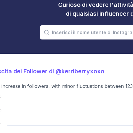
Curioso di vedere l'attivi
di qualsiasi influencer 
cita dei Follower di @kerriberryxoxo
t increase in followers, with minor fluctuations between 12