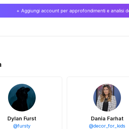
+ Aggiungi account per approfondimenti e analisi de
a
Dylan Furst
Dania Farhat
@
fursty
@
decor_for_kids