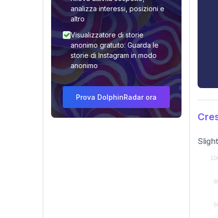
analizza interessi, posizioni e
altro
Visualizzatore di storie
anonimo gratuito: Guarda le
storie di Instagram in modo
anonimo
Prova DolphinRadar ora
Cres
Sligh