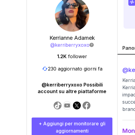
Kerrianne Adamek
@
kerriberryxoxo
Pano
1.2K
follower
230 aggiornato giorni fa
@
ke
Kerri
@kerriberryxoxo Possibili
Kerri
account su altre piattaforme
impac
succe
brand
+ Aggiungi per monitorare gli
Moni
aggiornamenti