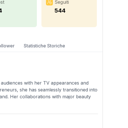
st
Seguiti
4
544
ollower
Statistiche Storiche
ed audiences with her TV appearances and
preneurs, she has seamlessly transitioned into
rand. Her collaborations with major beauty