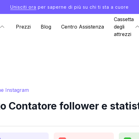
Unisciti ora
per saperne di più su chi ti sta a cuore
Cassetta
Prezzi
Blog
Centro Assistenza
degli
attrezzi
he Instagram
 Contatore follower e statis