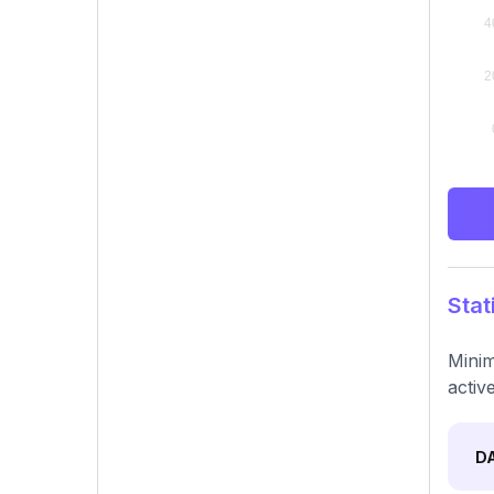
Stat
Minim
activ
D