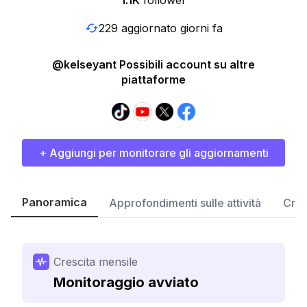
1.1K
follower
229 aggiornato giorni fa
@kelseyant Possibili account su altre
piattaforme
+ Aggiungi per monitorare gli aggiornamenti
Panoramica
Approfondimenti sulle attività
Cres
Crescita mensile
Monitoraggio avviato