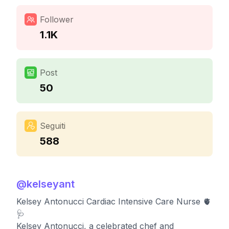
Follower
1.1K
Post
50
Seguiti
588
@
kelseyant
Kelsey Antonucci Cardiac Intensive Care Nurse 🫀
🩺
Kelsey Antonucci, a celebrated chef and