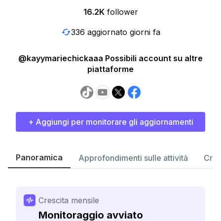
16.2K
follower
336 aggiornato giorni fa
@kayymariechickaaa Possibili account su altre
piattaforme
+ Aggiungi per monitorare gli aggiornamenti
Panoramica
Approfondimenti sulle attività
Cres
Crescita mensile
Monitoraggio avviato