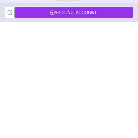
Not Now
Accept
AGGIUNGI ACCOUNT
DolphinRadar
Il tuo tracker di attività Instagram definitivo
Seguici
PRODOTTO
RISORSE
Esempio di Analisi
Registro delle Modifiche
Prezzi
Blog
Contattaci
Chi siamo