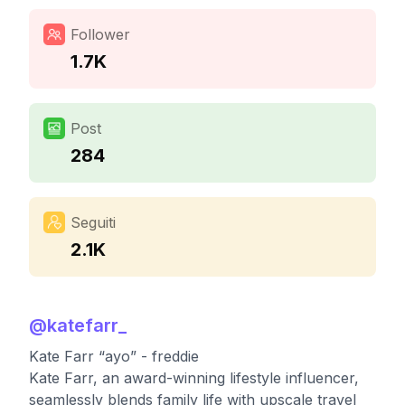
Follower
1.7K
Post
284
Seguiti
2.1K
@
katefarr_
Kate Farr “ayo” - freddie
Kate Farr, an award-winning lifestyle influencer,
seamlessly blends family life with upscale travel