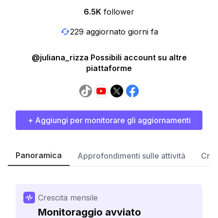
6.5K
follower
229 aggiornato giorni fa
@juliana_rizza Possibili account su altre
piattaforme
+ Aggiungi per monitorare gli aggiornamenti
Panoramica
Approfondimenti sulle attività
Cres
Crescita mensile
Monitoraggio avviato