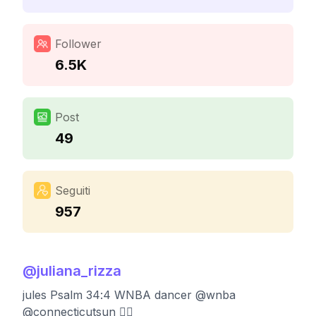
Follower
6.5K
Post
49
Seguiti
957
@
juliana_rizza
jules Psalm 34:4 WNBA dancer @wnba
@connecticutsun ❤️‍🔥