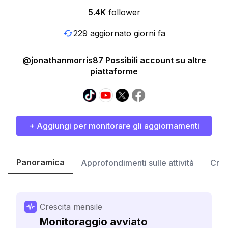
5.4K
follower
229 aggiornato giorni fa
@jonathanmorris87 Possibili account su altre
piattaforme
+ Aggiungi per monitorare gli aggiornamenti
Panoramica
Approfondimenti sulle attività
Cres
Crescita mensile
Monitoraggio avviato