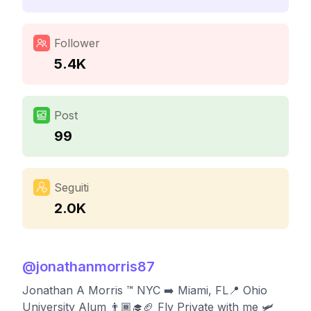
Follower
5.4K
Post
99
Seguiti
2.0K
@
jonathanmorris87
Jonathan A Morris ™️ NYC ➡️ Miami, FL📍 Ohio
University Alum 👨🏾‍🎓🏈 Fly Private with me 🛩️