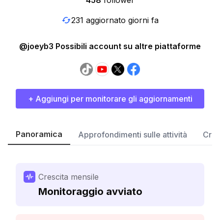
458
follower
231 aggiornato giorni fa
@joeyb3 Possibili account su altre piattaforme
+ Aggiungi per monitorare gli aggiornamenti
Panoramica
Approfondimenti sulle attività
Cres
Crescita mensile
Monitoraggio avviato