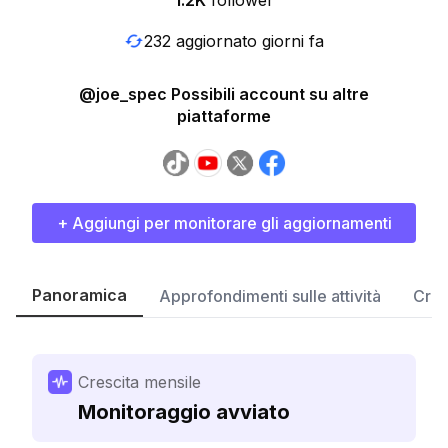
1.2K
follower
232 aggiornato giorni fa
@joe_spec Possibili account su altre
piattaforme
+ Aggiungi per monitorare gli aggiornamenti
Panoramica
Approfondimenti sulle attività
Cres
Crescita mensile
Monitoraggio avviato