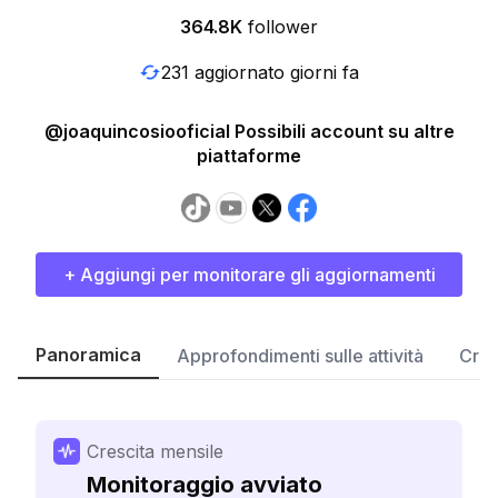
364.8K
follower
231 aggiornato giorni fa
@joaquincosiooficial Possibili account su altre
piattaforme
+ Aggiungi per monitorare gli aggiornamenti
Panoramica
Approfondimenti sulle attività
Cres
Crescita mensile
Monitoraggio avviato