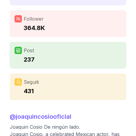
Follower
364.8K
Post
237
Seguiti
431
@
joaquincosiooficial
Joaquin Cosio De ningún lado.
Joaquin Cosio, a celebrated Mexican actor, has