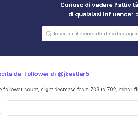
Curioso di vedere l'attivi
di qualsiasi influencer 
cita dei Follower di @jkestler5
e follower count, slight decrease from 703 to 702, minor fl