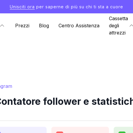
Unisciti ora
per saperne di più su chi ti sta a cuore
Cassetta
Prezzi
Blog
Centro Assistenza
degli
attrezzi
tagram
ontatore follower e statisti