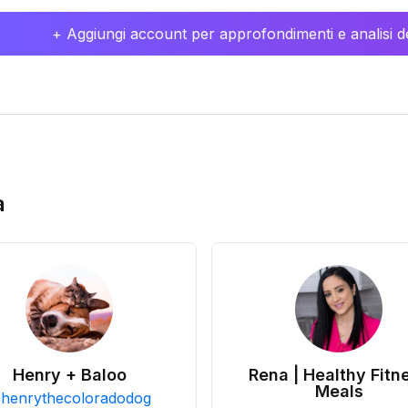
+ Aggiungi account per approfondimenti e analisi de
a
Henry + Baloo
Rena | Healthy Fitn
Meals
@
henrythecoloradodog