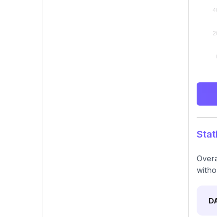
Stat
Overa
witho
D