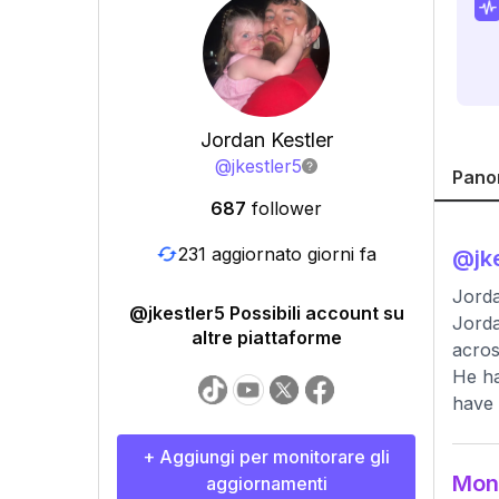
Jordan Kestler
@
jkestler5
Pano
687
follower
231 aggiornato giorni fa
@
jk
Jorda
@jkestler5 Possibili account su
Jorda
altre piattaforme
acros
He ha
have 
+ Aggiungi per monitorare gli
Moni
aggiornamenti