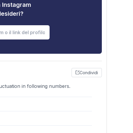
tà Instagram
desideri?
Condividi
uctuation in following numbers.