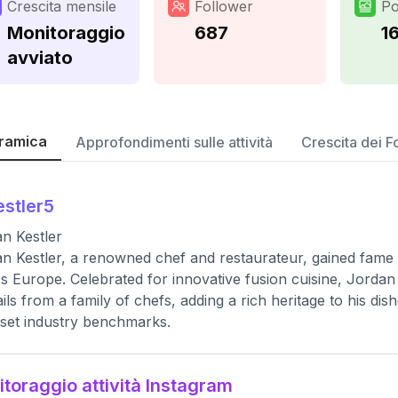
Crescita mensile
Follower
Po
Monitoraggio
687
1
avviato
ramica
Approfondimenti sulle attività
Crescita dei F
estler5
n Kestler
n Kestler, a renowned chef and restaurateur, gained fame 
s Europe. Celebrated for innovative fusion cuisine, Jorda
ils from a family of chefs, adding a rich heritage to his dis
set industry benchmarks.
toraggio attività Instagram