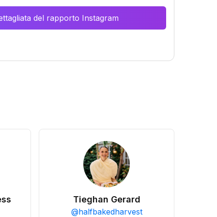
ttagliata del rapporto Instagram
ess
Tieghan Gerard
@
halfbakedharvest