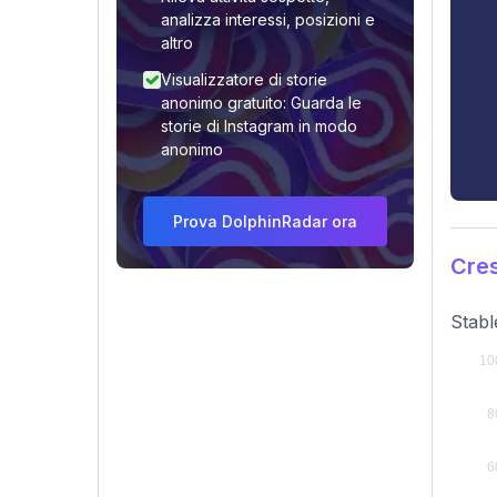
analizza interessi, posizioni e
altro
Visualizzatore di storie
anonimo gratuito: Guarda le
storie di Instagram in modo
anonimo
Prova DolphinRadar ora
Cres
Stabl